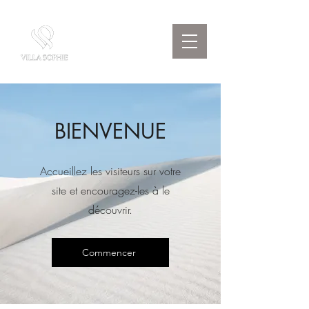
BIENVENUE
Accueillez les visiteurs sur votre
site et encouragez-les à le
découvrir.
Commencer